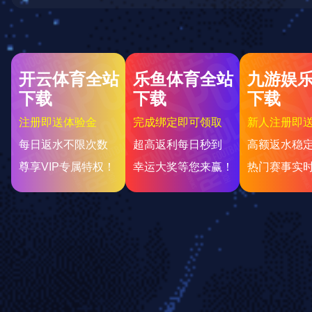
数据经SSL/TLS协议全程加密，避免内容被截取或
篡改。
v6.1.2 · 2025年6月12日
2025
赛事快报功能上线，比分动
推荐引擎升级，内容匹配更
适配旧安卓系统，运行更流
首页推荐更贴合用户兴趣。
修复后台切换后偶发响应异
v6.0.0 · 2025年3月8日