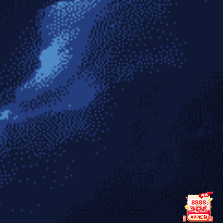
而生
轻量的掌上观看体验。
全方位安全
从数据传输到账户操作，全面覆盖端到端加密与身
份验证。