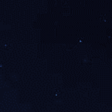
奖项认可。