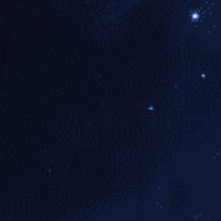
断线重连机制上线，保障赛
基础架构升级，为 米乐官方
整合米乐官方网页版
极速体验
操作迅速、无卡顿、启动响应流畅，满足快节奏观
赛需求。