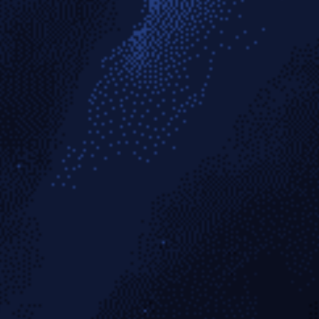
乐官方网页登录 App · 掌中赛事
全新移动端操作体验，功能齐全、反应迅速、安全可靠
打开 App，即刻进入专属米乐官方网页版-米乐(中国)服务空间
极限响应速度
实时同步比分、赛程与赛事资讯，秒级更新，操作
流畅不卡顿，全面提升观赛体验。