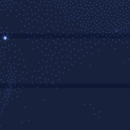
在 App Store 上下载
在 Google Play 上获取
数据安全护盾
加密体系构建平台安全屏障，确保用户访问、操作、交互等环节
多重身份验证